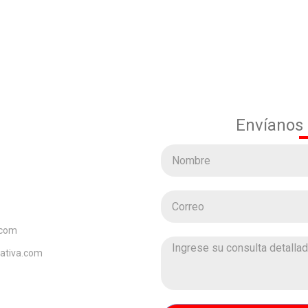
Envíanos
.com
eativa.com