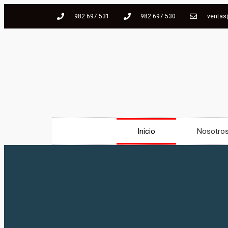
982 697 531
982 697 530
ventas
Inicio
Nosotro