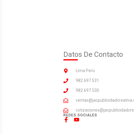
Datos De Contacto
Lima Perú
982 697 531
982 697 530
ventas@jacpublicidadcreativa
cotizaciones@jacpublicidadcr
REDES SOCIALES